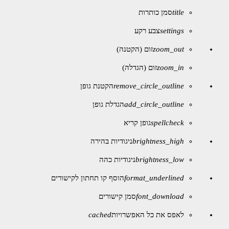
title
סמן כותרות
settings
צבע רקע
zoom_out
זום (הקטנה)
zoom_in
זום (הגדלה)
remove_circle_outline
הקטנת גופן
add_circle_outline
הגדלת גופן
spellcheck
גופן קריא
brightness_high
ניגודיות בהירה
brightness_low
ניגודיות כהה
format_underlined
הוסף קו תחתון לקישורים
font_download
סמן קישורים
לאפס את כל האפשרויות
cached