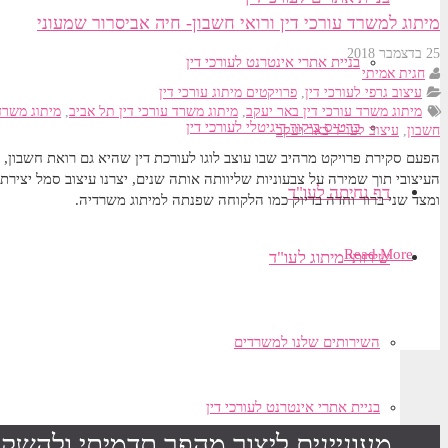
מיתוג למשרד עורכי דין ורואי חשבון- חיה אביסרור שמעוני
25 בדצמבר 2018
בניית אתרי אינטרנט לעורכי דין
חגית אמיתי
עיצוב גרפי לעורכי דין
,
פרויקטים מיתוג עורכי דין
מיתוג משרד עורכי דין באר יעקב
,
מיתוג משרד עורכי דין תל אביב
,
מיתוג משרד
כרטיס ביקור דיגיטלי לעורכי דין
חשבון
,
עיצוב לעו"ד באר יעקב
הפעם סקירת פרויקט מרהיב שבו עוצב לוגו לעורכת דין שהיא גם רואת חשבון, 
העיצובי תוך שמירה על צבעוניות שליוותה אותה שנים, יצרנו עיצוב סמל יצירתי ל
דף נחיתה לעו"ד
ומצד שני ברור וחדה בדיוק כמו הלקוחה שפנתה למיתוג משרדיה.
Read More
שירותי מיתוג לעו"ד
השירותים שלנו למשרדים
בניית אתרי אינטרנט לעורכי דין
מעוניינים ליצור מהפך תדמיתי ולהשקי