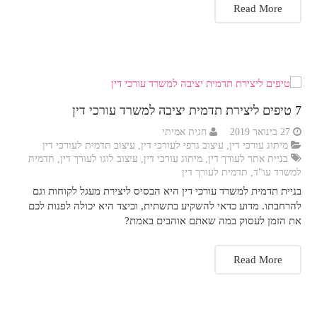
Read More
brightness_high
ניגודיות בהירה
brightness_low
ניגודיות כהה
format_underlined
הוסף קו תחתון לקישורים
font_download
סמן קישורים
7 טיפים ליצירת תדמית יציבה למשרד עורכי דין
27 בינואר 2019
חגית אמיתי
לאפס
cached
מיתוג עורכי דין
,
עיצוב גרפי לעורכי דין
,
עיצוב תדמית לעורכי דין
את
בניית אתר לעורך דין
,
מיתוג עורכי דין
,
עיצוב לוגו לעורך דין
,
תדמית
כל
השארת משוב
למשרד עו"ד
,
תדמית לעורך דין
האפשרויות
בניית תדמית למשרד עורכי דין היא הבסיס ליצירת מעגל לקוחות וגם
הצהרת נגישות
להרחבתו. מדוע כדאי להשקיע בתשתית, וכיצד היא יכולה לפנות לכם
את הזמן לעסוק במה שאתם אוהבים באמת?
Read More