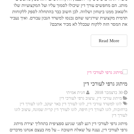
מותג. הם מחפשים עורך דין שיכולו לסמוך עליו ועל המקצועיות שלו
ולשאוב ממנו ביטחון ושלווה. לכן חשוב כבר בהתחלה לספק ללקוחות
תדמית מקצועית שירגישו שהם נכנסו למשרד הנכון עבורם. ואיך נעביר
את המסר הזה ללקוח שבכלל לא מכיר אתכם?
Read More
מיתוג גרפי לעורכי דין
30 בדצמבר 2018
חגית אמיתי
מיתוג עורכי דין
,
עיצוב גרפי לעורכי דין
לוגו למשרד עורכי דין
,
לוגו לעורך דין באר יעקב
,
לוגו לעורך דין
ברחובות
,
לוגו לעורך דין חיפה
,
לוגו לעורך דין קרית שמונה
,
עיצוב לוגו
לעורך דין
מיתוג גרפי לעורכי דין רגע לפני שניגע ספציפית בתהליך יצירת מיתוג
גרפי לעורכי דין, נענה על שאלה חשובה – על מה בעצם אנחנו מדברים