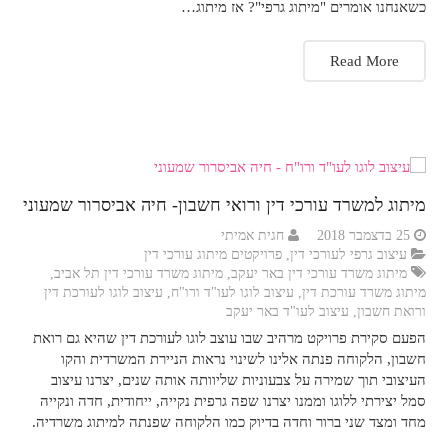
כשאנחנו אומרים "מיתוג גרפי"? אז מיתוג…
Read More
מיתוג למשרד עורכי דין ורואי חשבון- חיה אביסרור שמעוני
25 בדצמבר 2018
חגית אמיתי
עיצוב גרפי לעורכי דין
,
פרויקטים מיתוג עורכי דין
מיתוג משרד עורכי דין באר יעקב
,
מיתוג משרד עורכי דין תל אביב
,
מיתוג משרד עורכת דין
,
עיצוב לוגו לעו"ד ורו"ח
,
עיצוב לוגו לעורכת דין
ורואת חשבון
,
עיצוב לעו"ד באר יעקב
הפעם סקירת פרויקט מרהיב שבו עוצב לוגו לעורכת דין שהיא גם רואת
חשבון, הלקוחה פנתה אלינו לשינוי נראות הניירת המשרדית והקו
העיצובי תוך שמירה על צבעוניות שליוותה אותה שנים, יצרנו עיצוב
סמל יצירתי ללוגו וממנו יצרנו שפה גרפית נקייה, ייחודית, חדה ונקייה
מחד ומצד שני ברור וחדה בדיוק כמו הלקוחה שפנתה למיתוג משרדיה.