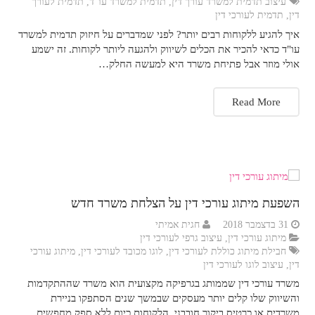
עיצוב תדמית למשרד עורך דין
,
תדמית למשרד עו"ד
,
תדמית לעורך
דין
,
תדמית לעורכי דין
איך להגיע ללקוחות רבים יותר? לפני שמדברים על חיזוק תדמית למשרד
עו"ד כדאי להכיר את הכלים לשיווק ולהגעה ליותר לקוחות. זה ישמע
אולי מוזר אבל פתיחת משרד היא למעשה החלק…
Read More
השפעת מיתוג עורכי דין על הצלחת משרד חדש
31 בדצמבר 2018
חגית אמיתי
מיתוג עורכי דין
,
עיצוב גרפי לעורכי דין
חבילת מיתוג כוללת לעורכי דין
,
לוגו מכובד לעורכי דין
,
מיתוג עורכי
דין
,
עיצוב לוגו לעורכי דין
משרד עורכי דין שממותג בגרפיקה מקצועית הוא משרד שההתקדמות
והשיווק שלו קלים יותר מעסקים שבמשך שנים הסתפקו בניירת
משרדית או כרטיס ביקור חובבני, הלקוחות כיום ללא ספק מחפשים