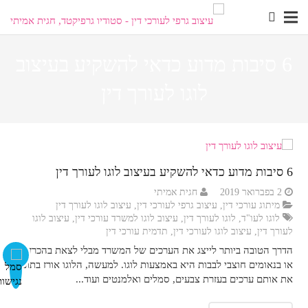
6 סיבות מדוע כדאי להשקיע בעיצוב
visibility_off
השבת את ההבזקים
לוגו לעורך דין
title
סמן כותרות
settings
צבע רקע
zoom_out
זום (הקטנה)
6 סיבות מדוע כדאי להשקיע בעיצוב לוגו לעורך דין
2 בפברואר 2019
חגית אמיתי
zoom_in
זום (הגדלה)
מיתוג עורכי דין
,
עיצוב גרפי לעורכי דין
,
עיצוב לוגו לעורך דין
לוגו לעו"ד
,
לוגו לעורך דין
,
עיצוב לוגו למשרד עורכי דין
,
עיצוב לוגו
remove_circle_outline
הקטנת גופן
לעורך דין
,
עיצוב לוגו לעורכי דין
,
תדמית עורכי דין
הדרך הטובה ביותר לייצג את הערכים של המשרד מבלי לצאת בהכרזות
add_circle_outline
הגדלת גופן
או בנאומים חוצבי לבבות היא באמצעות לוגו. למעשה, הלוגו אורז בתוכו
את אותם ערכים בעזרת צבעים, סמלים ואלמנטים ועוד...
spellcheck
גופן קריא