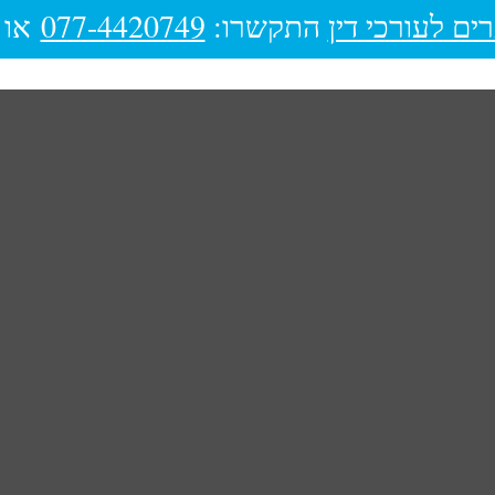
ים לעורכי דין
התקשרו:
077-4420749
או 