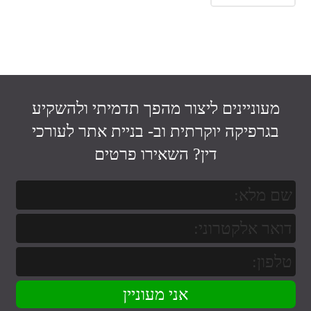
brightness_high
ניגודיות בהירה
brightness_low
ניגודיות כהה
format_underlined
הוסף קו תחתון לקישורים
font_download
סמן קישורים
מעוניינים ליצור מהפך תדמיתי ולהשקיע
בגרפיקה יוקרתית וב-
בניית אתר לעורכי
לאפס
cached
את
דין
? השאירו פרטים
כל
השארת משוב
האפשרויות
הצהרת נגישות