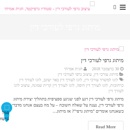
מיתוג גרפי לעורכי דין
visibility_off
השבת את ההבזקים
title
סמן כותרות
settings
צבע רקע
מיתוג גרפי לעורכי דין
30 בדצמבר 2018
חגית אמיתי
zoom_out
זום (הקטנה)
מיתוג עורכי דין
,
עיצוב גרפי לעורכי דין
לוגו למשרד עורכי דין
,
לוגו לעורך דין באר יעקב
,
לוגו לעורך דין
zoom_in
זום (הגדלה)
ברחובות
,
לוגו לעורך דין חיפה
,
לוגו לעורך דין קרית שמונה
,
עיצוב לוגו
לעורך דין
remove_circle_outline
הקטנת גופן
מיתוג גרפי לעורכי דין רגע לפני שניגע ספציפית בתהליך יצירת מיתוג
גרפי לעורכי דין, נענה על שאלה חשובה – על מה בעצם אנחנו מדברים
add_circle_outline
הגדלת גופן
כשאנחנו אומרים "מיתוג גרפי"? אז מיתוג…
spellcheck
גופן קריא
Read More