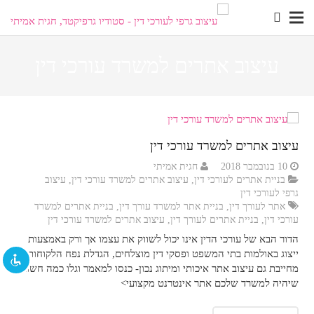
עיצוב אתרים למשרד עורכי דין
visibility_off
השבת את ההבזקים
title
סמן כותרות
settings
צבע רקע
עיצוב אתרים למשרד עורכי דין
10 בנובמבר 2018
חגית אמיתי
zoom_out
זום (הקטנה)
בניית אתרים לעורכי דין
,
עיצוב אתרים למשרד עורכי דין
,
עיצוב
גרפי לעורכי דין
zoom_in
זום (הגדלה)
אתר לעורך דין
,
בניית אתר למשרד עורך דין
,
בניית אתרים למשרד
עורכי דין
,
בניית אתרים לעורך דין
,
עיצוב אתרים למשרד עורכי דין
remove_circle_outline
הקטנת גופן
הדור הבא של עורכי הדין אינו יכול לשווק את עצמו אך ורק באמצעות
ייצוג באולמות בתי המשפט ופסקי דין מוצלחים, הגדלת נפח הלקוחות
add_circle_outline
הגדלת גופן
מחייבת גם עיצוב אתר איכותי ומיתוג נכון- כנסו למאמר וגלו כמה חשוב
שיהיה למשרד שלכם אתר אינטרנט מקצועי>
spellcheck
גופן קריא