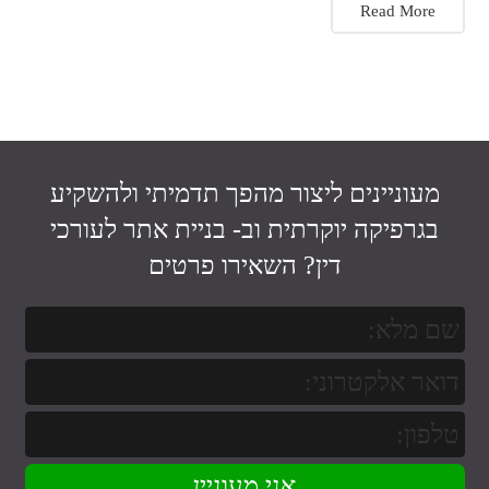
Read More
brightness_high
ניגודיות בהירה
brightness_low
ניגודיות כהה
format_underlined
הוסף קו תחתון לקישורים
font_download
סמן קישורים
מעוניינים ליצור מהפך תדמיתי ולהשקיע
לאפס
cached
בגרפיקה יוקרתית וב-
בניית אתר לעורכי
את
כל
דין
? השאירו פרטים
השארת משוב
האפשרויות
הצהרת נגישות