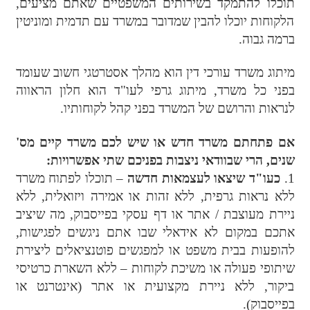
תוכלו להתמקד בשירותים המשפטיים שאתם מציעים,
הלקוחות יוכלו להבין שמדובר במשרד עם תדמית ומוניטין
ברמה גבוה.
מיתוג משרד עורכי דין הוא מהלך אסטרטגי חשוב שעומד
בפני כל משרד, מיתוג גרפי לעו"ד הוא חלון הראווה
לנראות והרושם של המשרד בפני קהל לקוחותיו.
אם פתחתם משרד חדש או שיש לכם משרד קיים מס'
שנים, הרי שבוודאי ניצבות בפניכם שתי אפשרויות:
1.
כעו"ד שיצאו לעצמאות חדשה
– תוכלו לפתוח משרד
ללא נראות גרפית, ללא זהות או אמירה ויזואלית, ללא
ניירת מעוצבת / אתר או דף עסקי בפייסבוק, מה שיציב
אתכם במקום לא אידאלי שבו אתם ניגשים לפגישות,
להופעות בבית משפט או למפגשים פוטנציאלים ליצירת
שיתופי פעולה או משיכת לקוחות – ללא השארת כרטיסי
ביקור, ללא ניירת מקצועית או אתר (אינטרנט או
בפייסבוק).