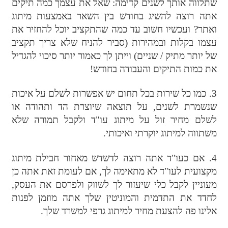
שתלווה אותך לשנים קדימה: שאל את עצמך כמה תיקים
אתה רוצה להשיג בחודש בין השאר באמצעות מיתוג
ואתר? ועכשיו חשוב עד כמה שהתקציב יוכל להחזיר את
עצמו בקלות ובמהירות (סביר להניח שלא צריך תקציב
של יותר מתיק / שניים) וייתן לך כאמור יותר סיכוי להגדיל
את כמות התיקים והעבודה בחודש!
3. כמו כל שירות בכל תחום יש אפשרות לשלם על איכות
שנשמרת לשנים, על תוצאה שיוצרת הד ותהודה או
לשלם מחיר זול על מיתוג עו"ד ולקבל תמורה שלא
משתווה למיתוג יוקרתי ואיכותי.
4. אם כעו"ד אתה רוצה לדשדש מאחור חבילת מיתוג
מקצועית לעו"ד לא מתאימה לך, אם לעומת זאת אתה כן
מעוניין לקבל כלי שיעזור לך לשווק ולפרסם את העסק,
לחדד את התדמית והמוניטין שלך אתה מוזמן לפנות
אלינו פה להצעת מחיר למיתוג גרפי למשרד שלך.