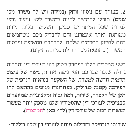
2.
כעו"ד עם ניסיון וותק (במידה ויש לך משרד מס'
שנים)
תוכלו להמשיך להיות במשרד ללא עיצוב גרפי
למרות שכל המתחרים סביבך השקיעו בלוגו, ניירת
ממותגת ואתר אינטרנט והם להבדיל מכם משתמשים
בהם לחיזוק התדמית שלהם, להרחבת החשיפה ופרסום
המשרד (וכתוצאה מכך הגדלת כמות התיקים).
בשני המקרים הללו הפתרון בשוק רווי בעורכי דין ותחרות
גדולה שנכון עבורכם הוא גישה אחרת,
גישה של עיצוב
תדמית חדשה למשרד, של השקעה בנראות הגרפית של
הפירמה (קטנה כגדולה), בפתרונות מגוונים בהתאם לתו
תקן של הקפדה, שירות, רמה גבוה ומקצועיות שמיועדים
ספציפית לעורכי דין שהסטודיו שלנו מספק יותר מעשור
לעשרות רבות של עורכי דין (לחץ כאן ל
המלצות
).
שירותי הגרפיקה וחבילות מיתוג לעורכי דין שלנו כוללים: