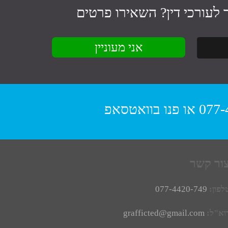
לעורכי דין
? השאירו פרטים
077-
או פנו
בוואטסאפ
ור קשר
לפון:
077-4420-749
וא"ל:
grafficted@gmail.com