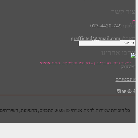
צור קשר
טלפון:
077-4420-749
דוא"ל:
grafficted@gmail.com
עקבו אחרינו
פייסבוק
אינסטגרם
כל הזכויות שמורות לחגית אמיתי © 2025 התכנים, הרעיונות, השירותים, העבודות והעיצובים –