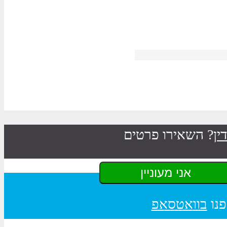
ין
? השאירו פרטים
פנו
בוואטסאפ