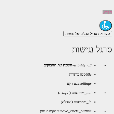
תפריט
סגור את סרגל הכלים של נגישות
סרגל נגישות
visibility_off
השבת את ההבזקים
title
סמן כותרות
settings
צבע רקע
zoom_out
זום (הקטנה)
zoom_in
זום (הגדלה)
remove_circle_outline
הקטנת גופן