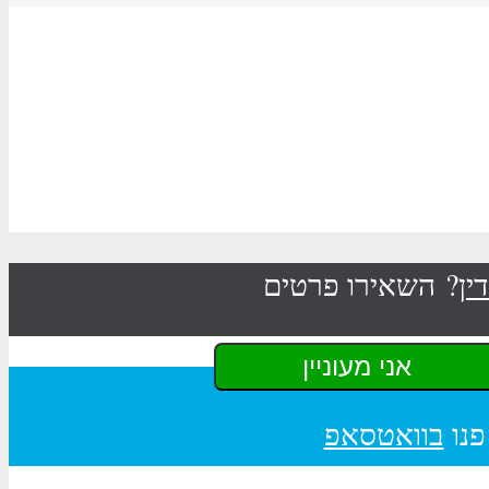
ין
? השאירו פרטים
פנו
בוואטסאפ