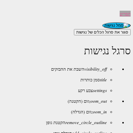
תפריט
סגור את סרגל הכלים של נגישות
סרגל נגישות
visibility_off
השבת את ההבזקים
title
סמן כותרות
settings
צבע רקע
zoom_out
זום (הקטנה)
zoom_in
זום (הגדלה)
remove_circle_outline
הקטנת גופן