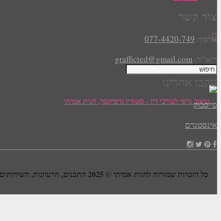
צור קשר
טלפון:
077-4420-749
דוא"ל:
grafficted@gmail.com
עקבו אחרינו
פייסבוק
אינסטגרם
כל הזכויות שמורות לחגית אמיתי © 2025 התכנים, הרעיונות, השירותים, העבודות והעיצובים –