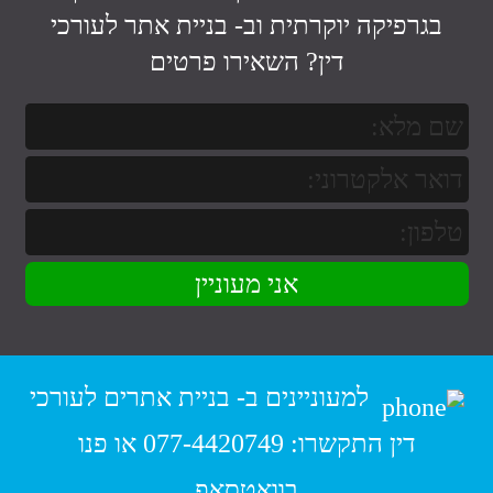
בגרפיקה יוקרתית וב-
בניית אתר לעורכי
דין
? השאירו פרטים
למעוניינים ב-
בניית אתרים לעורכי
דין
התקשרו:
077-4420749
או פנו
בוואטסאפ