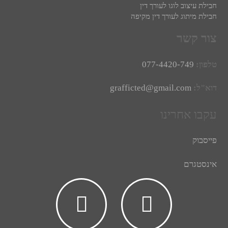
חבילת עיצוב לוגו לעורך דין
חבילת מיתוג לעורך דין מקיפה
צור קשר
טלפון:
077-4420-749
דוא"ל:
grafficted@gmail.com
עקבו אחרינו
פייסבוק
אינסטגרם