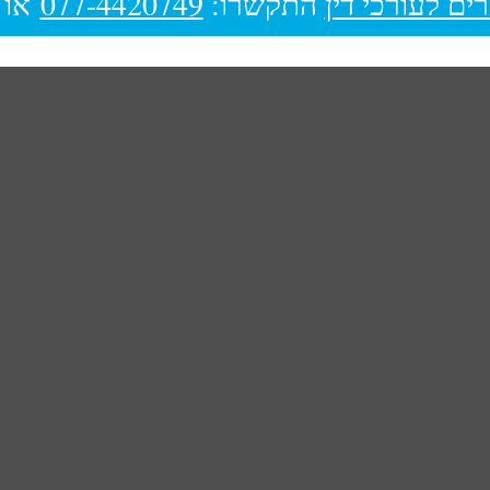
ים לעורכי דין
התקשרו:
077-4420749
או 