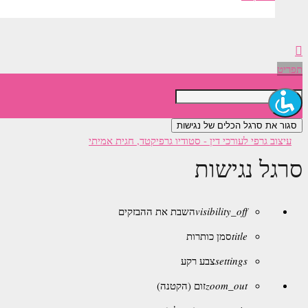
תפריט
סגור את סרגל הכלים של נגישות
סרגל נגישות
visibility_off
השבת את ההבזקים
title
סמן כותרות
settings
צבע רקע
zoom_out
זום (הקטנה)