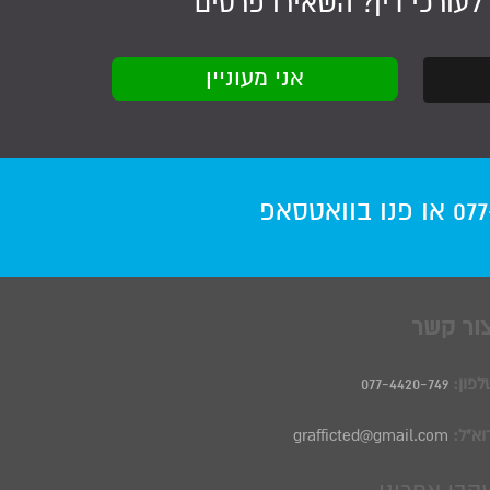
לעורכי דין
? השאירו פרטים
077
או פנו
בוואטסאפ
ור קשר
לפון:
077-4420-749
וא"ל:
grafficted@gmail.com