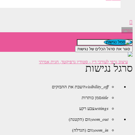
תפריט
סגור את סרגל הכלים של נגישות
סרגל נגישות
visibility_off
השבת את ההבזקים
title
סמן כותרות
settings
צבע רקע
zoom_out
זום (הקטנה)
zoom_in
זום (הגדלה)