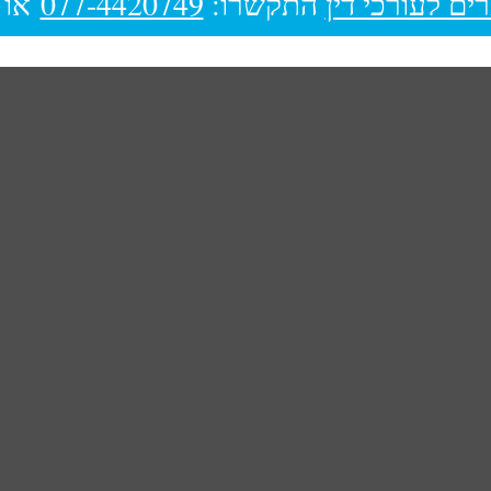
ים לעורכי דין
התקשרו:
077-4420749
או 