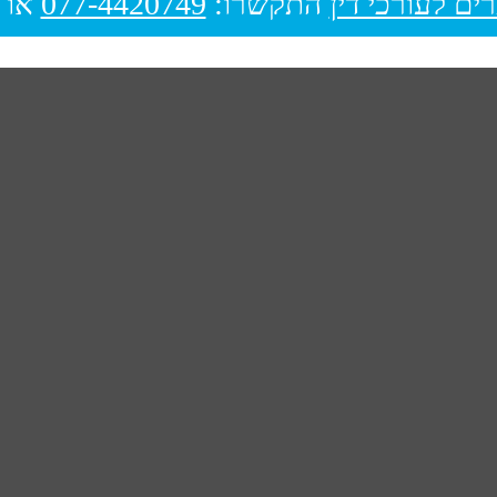
ים לעורכי דין
התקשרו:
077-4420749
או 