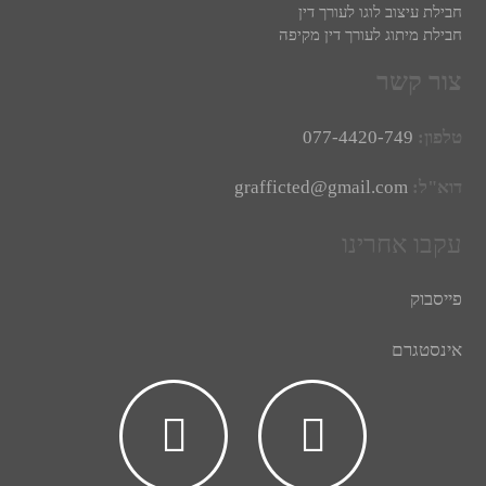
חבילת עיצוב לוגו לעורך דין
חבילת מיתוג לעורך דין מקיפה
צור קשר
טלפון:
077-4420-749
דוא"ל:
grafficted@gmail.com
עקבו אחרינו
פייסבוק
אינסטגרם