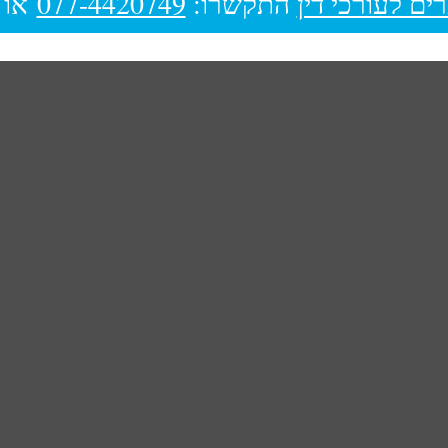
ים לעורכי דין
התקשרו:
077-4420749
או 