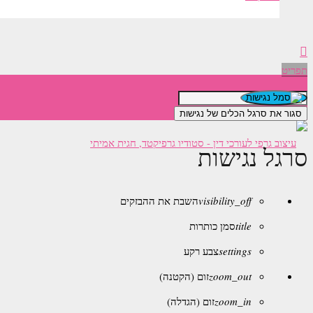
תפריט
סגור את סרגל הכלים של נגישות
סרגל נגישות
visibility_off
השבת את ההבזקים
title
סמן כותרות
settings
צבע רקע
zoom_out
זום (הקטנה)
zoom_in
זום (הגדלה)