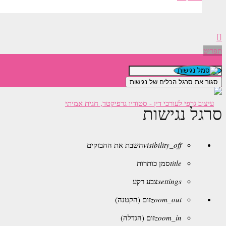
תפריט
סגור את סרגל הכלים של נגישות
סרגל נגישות
visibility_off
השבת את ההבזקים
title
סמן כותרות
settings
צבע רקע
zoom_out
זום (הקטנה)
zoom_in
זום (הגדלה)