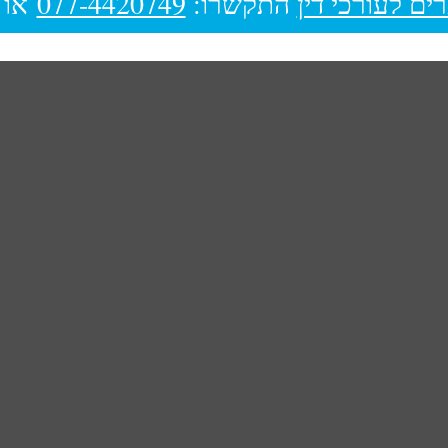
ים לעורכי דין
התקשרו:
077-4420749
או 