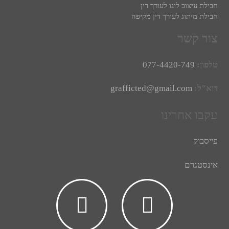
חבילת עיצוב לוגו לעורך דין
חבילת מיתוג לעורך דין מקיפה
צור קשר
טלפון:
077-4420-749
דוא"ל:
grafficted@gmail.com
עקבו אחרינו
פייסבוק
אינסטגרם