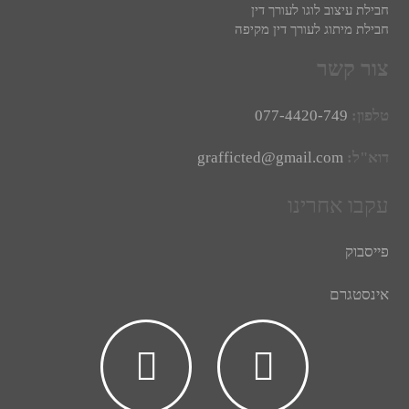
חבילת עיצוב לוגו לעורך דין
חבילת מיתוג לעורך דין מקיפה
צור קשר
טלפון:
077-4420-749
דוא"ל:
grafficted@gmail.com
עקבו אחרינו
פייסבוק
אינסטגרם