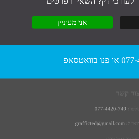
לעורכי דין
? השאירו פרטים
077-
או פנו
בוואטסאפ
ור קשר
לפון:
077-4420-749
וא"ל:
grafficted@gmail.com