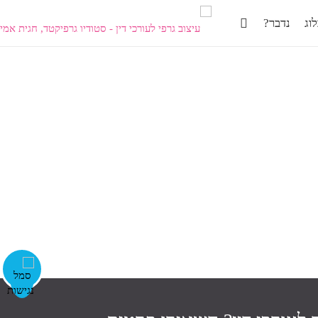
וג
נדבר?