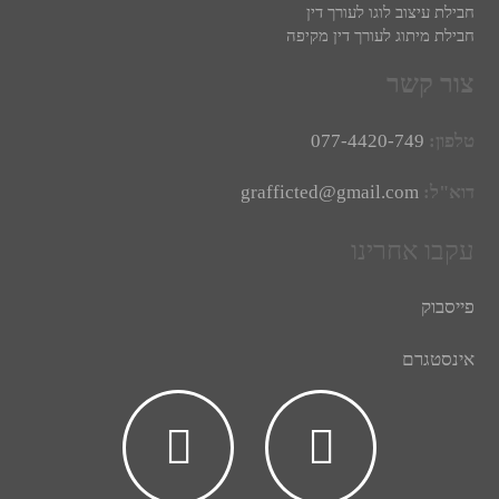
חבילת עיצוב לוגו לעורך דין
חבילת מיתוג לעורך דין מקיפה
צור קשר
טלפון:
077-4420-749
דוא"ל:
grafficted@gmail.com
עקבו אחרינו
פייסבוק
אינסטגרם