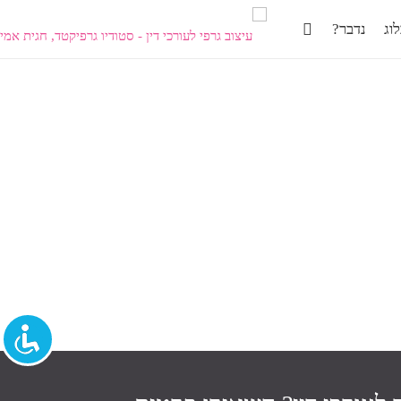
וג
נדבר?