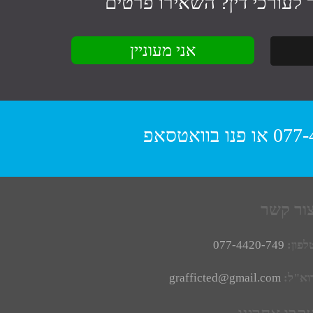
לעורכי דין
? השאירו פרטים
077-
או פנו
בוואטסאפ
ור קשר
לפון:
077-4420-749
וא"ל:
grafficted@gmail.com