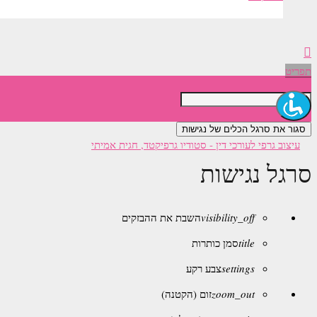
תפריט
סגור את סרגל הכלים של נגישות
סרגל נגישות
visibility_off
השבת את ההבזקים
title
סמן כותרות
settings
צבע רקע
zoom_out
זום (הקטנה)