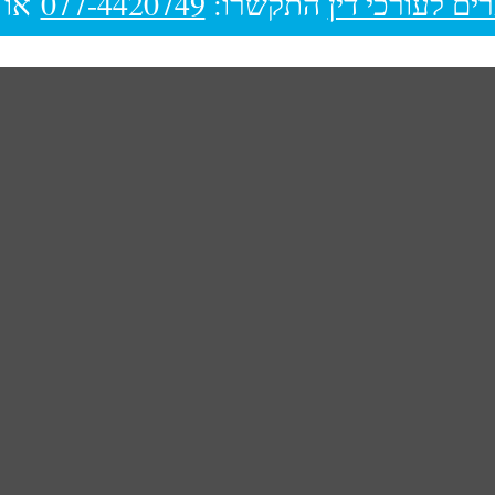
ים לעורכי דין
התקשרו:
077-4420749
או 