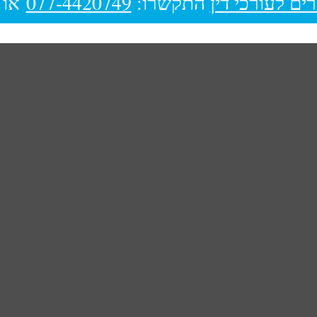
ים לעורכי דין
התקשרו:
077-4420749
או 