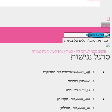
תפריט
סגור את סרגל הכלים של נגישות
סרגל נגישות
visibility_off
השבת את ההבזקים
title
סמן כותרות
settings
צבע רקע
zoom_out
זום (הקטנה)
zoom_in
זום (הגדלה)