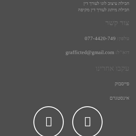
חבילת עיצוב לוגו לעורך דין
חבילת מיתוג לעורך דין מקיפה
צור קשר
טלפון:
077-4420-749
דוא"ל:
grafficted@gmail.com
עקבו אחרינו
פייסבוק
אינסטגרם