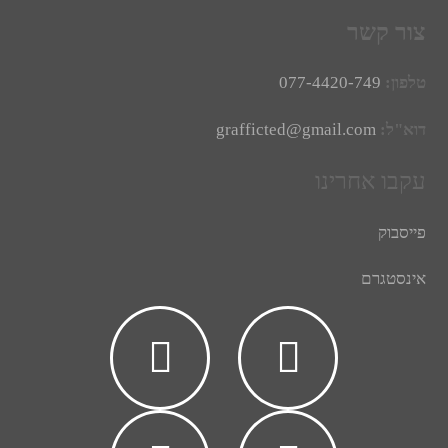
צור קשר
טלפון:
077-4420-749
דוא"ל:
grafficted@gmail.com
עקבו אחרינו
פייסבוק
אינסטגרם