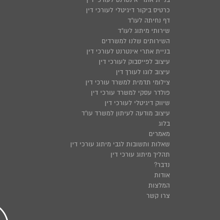
כרטיס ביקור דיגיטלי לעורכי דין
דף נחיתה לעו"ד
שירותי מיתוג לעו"ד
השירותים שלנו למשרדים
בניית אתרי אינטרנט לעורכי דין
עיצוב לפייסבוק לעורכי דין
עיצוב לוגו לעורך דין
צילומי תדמית למשרד עורכי דין
פולדר עסקי למשרד עורכי דין
שיווק דיגיטלי לעורכי דין
עיצוב מודעה לעיתון למשרד עו"ד
בלוג
מאמרים
שאלות ותשובות לגבי מיתוג עורכי דין
תהליך מיתוג עורכי דין
נדבר?
אודות
המלצות
צרו קשר