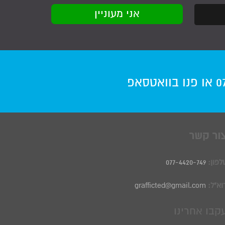
0
או פנו
בוואטסאפ
ור קשר
לפון:
077-4420-749
וא"ל:
grafficted@gmail.com
קבו אחרינו