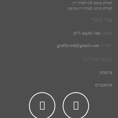
חבילת עיצוב לוגו לעורך דין
חבילת מיתוג לעורך דין מקיפה
צור קשר
טלפון:
077-4420-749
דוא"ל:
grafficted@gmail.com
עקבו אחרינו
פייסבוק
אינסטגרם