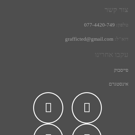
צור קשר
טלפון:
077-4420-749
דוא"ל:
grafficted@gmail.com
עקבו אחרינו
פייסבוק
אינסטגרם