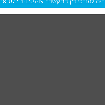
ים לעורכי דין
התקשרו:
077-4420749
או 