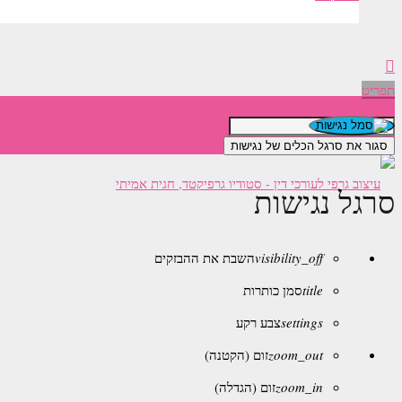
תפריט
סגור את סרגל הכלים של נגישות
סרגל נגישות
visibility_off
השבת את ההבזקים
title
סמן כותרות
settings
צבע רקע
zoom_out
זום (הקטנה)
zoom_in
זום (הגדלה)