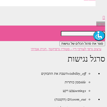
תפריט
סגור את סרגל הכלים של נגישות
סרגל נגישות
visibility_off
השבת את ההבזקים
title
סמן כותרות
settings
צבע רקע
zoom_out
זום (הקטנה)