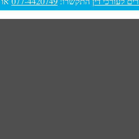
ים לעורכי דין
התקשרו:
077-4420749
או 