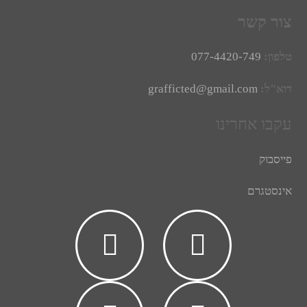
צור קשר
טלפון:
077-4420-749
דוא"ל:
grafficted@gmail.com
עקבו אחרינו
פייסבוק
אינסטגרם