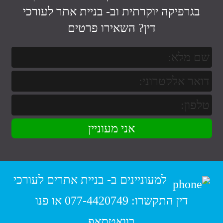
בגרפיקה יוקרתית וב-
בניית אתר לעורכי
דין
? השאירו פרטים
למעוניינים ב-
בניית אתרים לעורכי
דין
התקשרו:
077-4420749
או פנו
בוואטסאפ