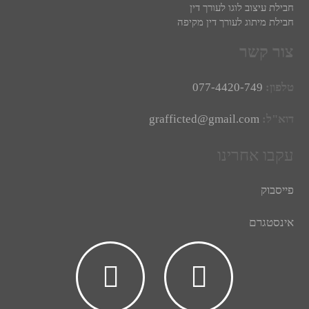
חבילת עיצוב לוגו לעורך דין
חבילת מיתוג לעורך דין מקיפה
צור קשר
טלפון:
077-4420-749
דוא"ל:
grafficted@gmail.com
עקבו אחרינו
פייסבוק
אינסטגרם